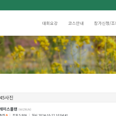
대회요강
코스안내
참가신청/조
 45사진
레이스플랜
(WIZRUN)
추천
0
|
조회 5,806
|
일시 2024-10-22 10:04:41