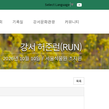
Select Language
▼
회
기록실
강서문화관광
커뮤니티
강서 허준런(RUN)
2026년 10월 10일 / 서울식물원 초지원
목록