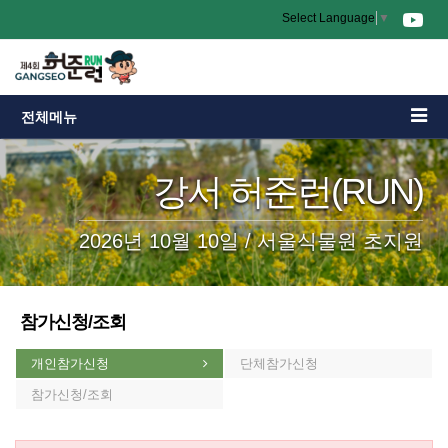
Select Language
▼
전체메뉴
강서 허준런(RUN)
2026년 10월 10일 / 서울식물원 초지원
참가신청/조회
개인참가신청
단체참가신청
참가신청/조회