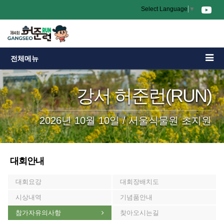
Select Language
▼
전체메뉴
강서 허준런(RUN)
2026년 10월 10일 / 서울식물원 초지원
대회안내
대회요강
대회장배치도
시상내역
기념품안내
참가자유의사항
찾아오시는길